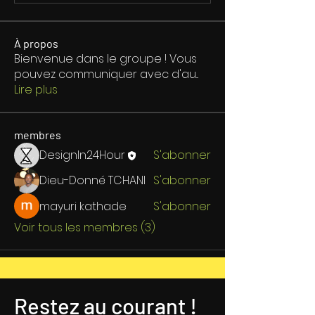
À propos
Bienvenue dans le groupe ! Vous
pouvez communiquer avec d'au
...
Lire plus
membres
DesignIn24Hour
S'abonner
Dieu-Donné TCHANI
S'abonner
mayuri kathade
S'abonner
Voir tous les membres (3)
Restez au courant !