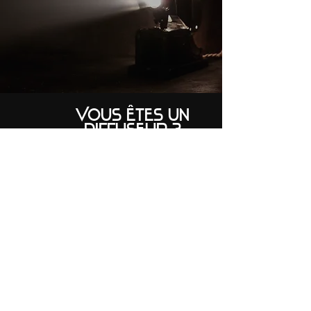
Vous êtes un
Diffuseur ?
Et vous cherchez un programme de diffusion
de qualité ?
Contactez-nous pour avoir accès
à notre catalogue 100% panafricains
Contactez-nous
Avez-vous le
sens critique ?