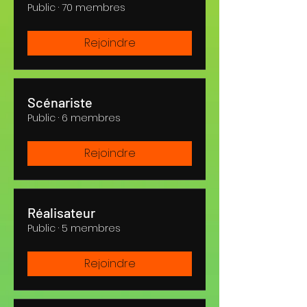
Public
·
70 membres
Rejoindre
Scénariste
Public
·
6 membres
Rejoindre
Réalisateur
Public
·
5 membres
Rejoindre