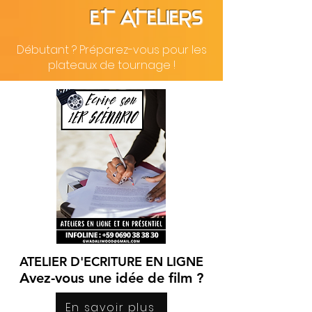
eT ATELIERS
Débutant ? Préparez-vous pour les
plateaux de tournage !
ATELIER D'ECRIT
URE EN LIGNE
Av
ez-vous
une i
dée de film ?
En savoir plus