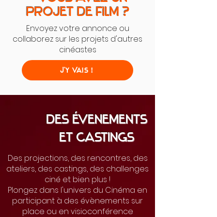
projet de film ?
Envoyez votre annonce ou
collaborez sur les projets d'autres
cinéastes
J'y Vais !
Des évenements
et castings
Des projections, des rencontres, des
ateliers, des castings, des challenges
ciné et bien plus !
Plongez dans l'univers du Cinéma en
participant à des évènements sur
place ou en visioconférence