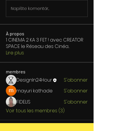
Napíšte komentár...
À propos
1 CINEMA 2 KA 3 FET ! avec CREATOR
SPACE le Réseau des Cinéa
...
Lire plus
membres
DesignIn24Hour
S'abonner
mayuri kathade
S'abonner
FIDELIS
S'abonner
Voir tous les membres (3)