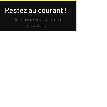
Restez au courant !
Inscrivez-vous à notre
newsletter
Je m'inscris
En savoir plus (mentions légales RGPD).
Qui sommes-nous ?
Associations - Entreprises -
Collectivités
Contactez-nous