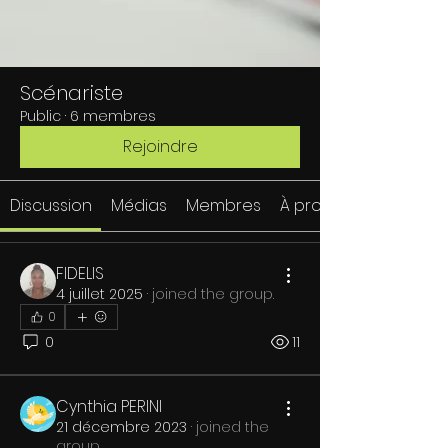
Scénariste
Public
·
6 membres
Rejoindre
Discussion
Médias
Membres
À propos
FIDELIS
4 juillet 2025
·
joined the group.
0
0
11
Cynthia PERINI
21 décembre 2023
·
joined the
group.