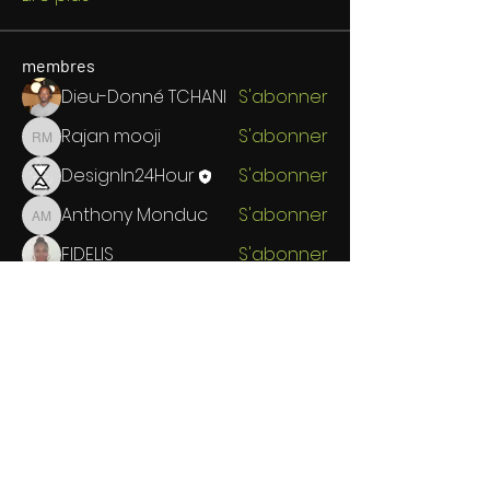
membres
Dieu-Donné TCHANI
S'abonner
Rajan mooji
S'abonner
Rajan mooji
DesignIn24Hour
S'abonner
Anthony Monduc
S'abonner
Anthony Monduc
FIDELIS
S'abonner
Voir tous les membres (6)
Restez au courant !
Inscrivez-vous à notre
newsletter