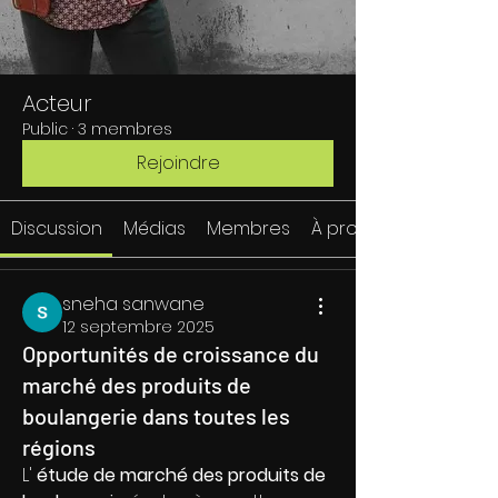
Acteur
Public
·
3 membres
Rejoindre
Discussion
Médias
Membres
À propos
sneha sanwane
12 septembre 2025
Opportunités de croissance du
marché des produits de
boulangerie dans toutes les
régions
L' 
étude de marché des produits de 