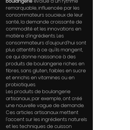
boulangerie 
évolue à un rythme 
remarquable, influencée par les 
consommateurs soucieux de leur 
santé, la demande croissante de 
commodité et les innovations en 
matière d'ingrédients. Les 
consommateurs d'aujourd'hui sont 
plus attentifs à ce qu'ils mangent, 
ce qui donne naissance à des 
produits de boulangerie riches en 
fibres, sans gluten, faibles en sucre 
et enrichis en vitamines ou en 
probiotiques.
Les produits de boulangerie 
artisanaux, par exemple, ont créé 
une nouvelle vague de demande. 
Ces articles artisanaux mettent 
l'accent sur les ingrédients naturels 
et les techniques de cuisson 