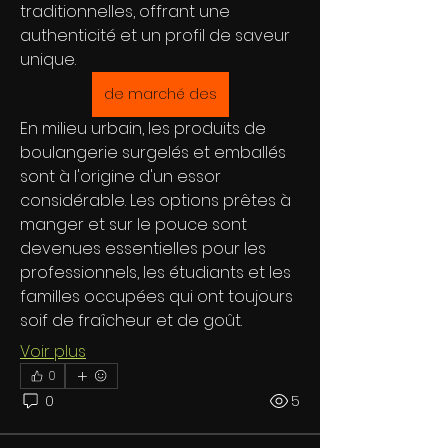
traditionnelles, offrant une 
authenticité et un profil de saveur 
unique.
de marché des
En milieu urbain, les produits de 
boulangerie surgelés et emballés 
sont à l'origine d'un essor 
considérable. Les options prêtes à 
manger et sur le pouce sont 
devenues essentielles pour les 
professionnels, les étudiants et les 
familles occupées qui ont toujours 
soif de fraîcheur et de goût.
Voir plus
0
0
5