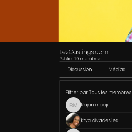
LesCastings.com
Public
·
70 membres
Discussion
Médias
Filtrer par:
Tous les membres
Rajan mooji
Rajan mooji
Ktya divadesiles