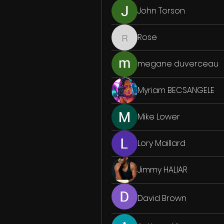
John Torson
Rose
Rose
megane duverceau
Myriam BECSANGELE
Mike Lower
Lory Maillard
Jimmy HALIAR
David Brown