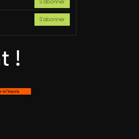
S'abonner
S'abonner
t !
e m'inscris