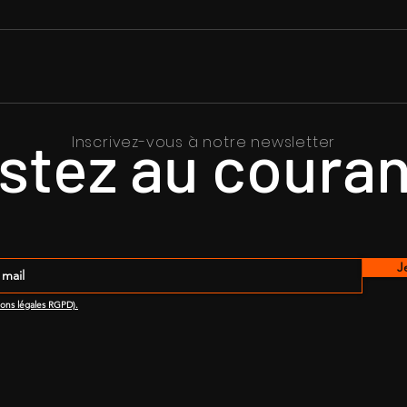
stez au couran
Inscrivez-vous à notre newsletter
J
ions légales RGPD).