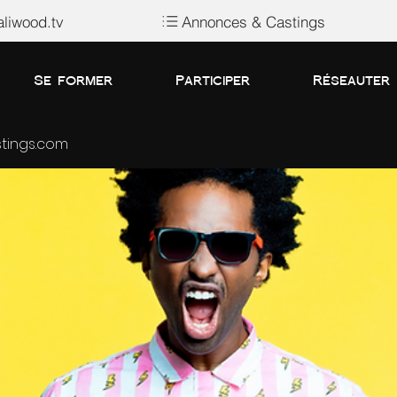
liwood.tv
Annonces & Castings
Se former
Participer
Réseauter
tings.com