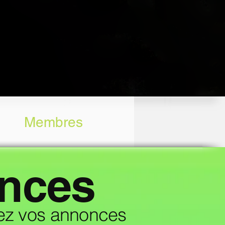
Membres
onces
yez vos annonces