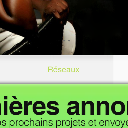
Réseaux
ières ann
os prochains projets et envo