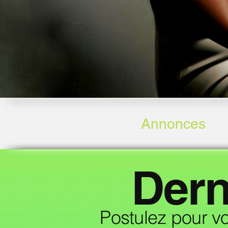
Annonces
Dern
Postulez pour v