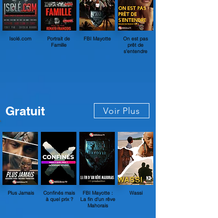
Isolé.com
Portrait de
FBI Mayotte
On est pas
Famille
prêt de
s'entendre
Gratuit
Voir Plus
Plus Jamais
Confinés mais
FBI Mayotte :
Wassi
à quel prix ?
La fin d'un rêve
Mahorais