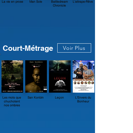
La vie en prose
Man Sole
Battledream
L'attrape-Rêve
Chronicle
Court-Métrage
Voir Plus
Les mots que
San Konbin
Leçon
L'Envers du
chuchotent
Bonheur
nos ombres