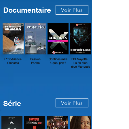
Documentaire
Voir Plus
L'Expérience
Passion
Confinés mais
FBI Mayotte :
Chicama
Pêche
à quel prix ?
La fin d'un
rêve Mahorais
Série
Voir Plus