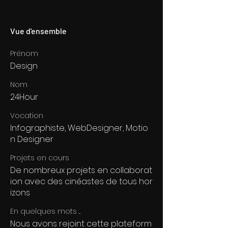
Vue d'ensemble
Prénom
Design
Nom
24Hour
Vocation
Infographiste, WebDesigner, Motio
n Designer
Projets en cours
De nombreux projets en collaborat
ion avec des cinéastes de tous hor
izons
En quelques mots ...
Nous avons rejoint cette plateform