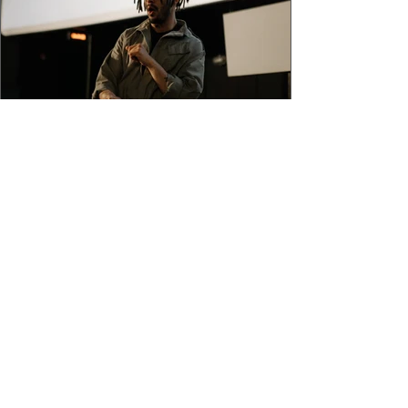
Les échauffements de l'acteur
Pour un acteur, un bon échauffement
l'aidera à se détendre, à se
débarrasser de toute anxiété, à
préparer son corps et sa voix, et à avoir..