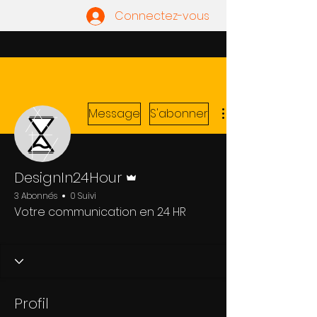
Connectez-vous
Message
S'abonner
Administrateur
DesignIn24Hour
3 Abonnés
0 Suivi
Votre communication en 24 HR
Profil