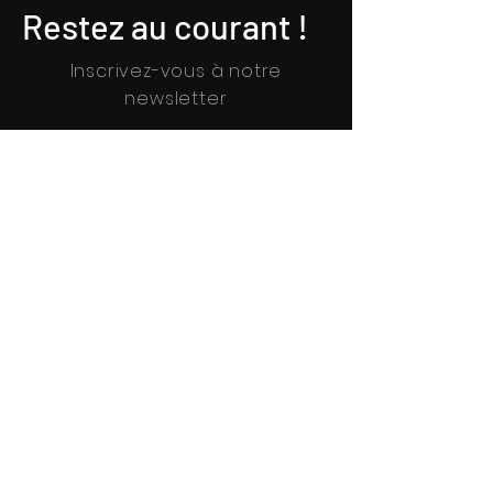
Restez au courant !
Inscrivez-vous à notre
newsletter
Je m'inscris
En savoir plus (mentions légales RGPD).
Qui sommes-nous ?
Associations - Entreprises -
Collectivités
Contactez-nous
Appels à films