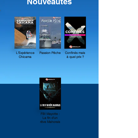
Nouveautés
L'Expérience
Passion Pêche
Confinés mais
Chicama
à quel prix ?
FBI Mayotte :
La fin d'un
rêve Mahorais