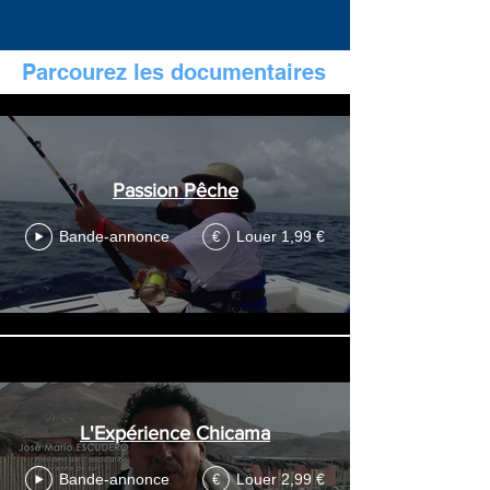
Parcourez les documentaires
Documentaire
Passion Pêche
Bande-annonce
Louer 1,99 €
€
L'Expérience Chicama
Bande-annonce
Louer 2,99 €
€