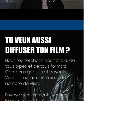
TU VEUX AUSSI
DIFFUSER TON FILM ?
Nous recherchons des fictions de
tous types et de tous formats,
Contenus gratuits et payants.
Vous serez rémunéré selon le
nombre de vues.
Envoyez vos éléments, vos liens et
le palmarès du film dans la page
ci-dessous afin de proposer vos
œuvres.