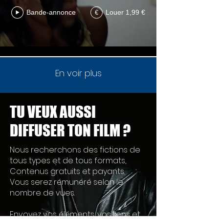
Bande-annonce
Louer 1,99 €
€
En voir plus
TU VEUX AUSSI
DIFFUSER TON FILM ?
Nous recherchons des fictions de
tous types et de tous formats,
Contenus gratuits et payants.
Vous serez rémunéré selon le
nombre de vues.
Envoyez vos éléments, vos liens et