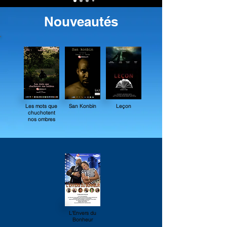
Nouveautés
Les mots que
San Konbin
Leçon
chuchotent
nos ombres
L'Envers du
Bonheur