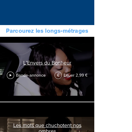
Parcourez les longs-métrages
Court-Métrage
L'Envers du Bonheur
Bande-annonce
Louer 2,99 €
€
Les mots que chuchotent nos
ombres