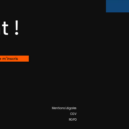
t !
e m'inscris
Mentions Légales
CGV
RGPD