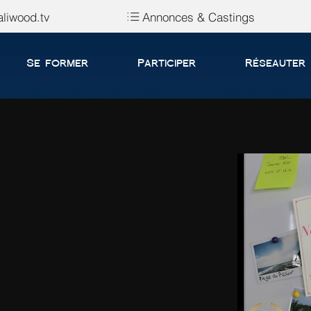
liwood.tv
Annonces & Castings
Se former
Participer
Réseauter