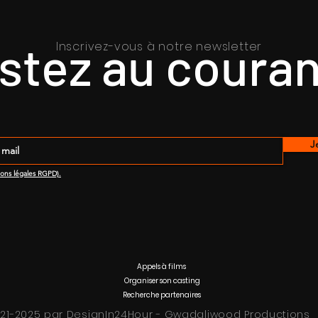
stez au couran
Inscrivez-vous à notre newsletter
J
ions légales RGPD).
Appels à films
Organiser son casting
Recherche partenaires
21-2025 par DesignIn24Hour - Gwadaliwood Productions