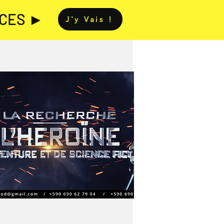
NCES ►
J'y Vais !