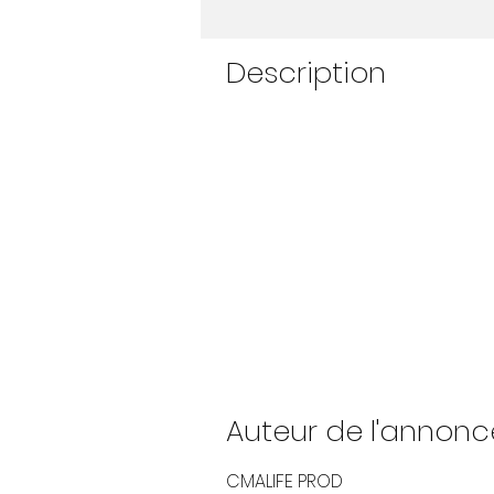
Description
Dans le cadre du tournage du p
recherche acteurs et figurants
Garçon et Filles de 5 à 10 ans
Adolescents de 14 à 16 ans
Hommes ou femmes de 25 à 7
Envoyez votre candidature à l'
Infoline : +590 690 627 904 - +
Auteur de l'annonc
CMALIFE PROD