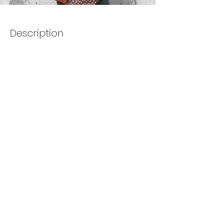
Description
Émission de téle-realite dans le
domaine des arts et du
Cinéma, recherche profils
variés d'acteurs débutants et
vraiment motivés, prêts à
apprendre et à s'entraîner
pour participer à des
tournages de formats très
courts à courts en
Guadeloupe.
Pour tout contact :
- Mail :