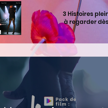
3 Histoires ple
à regarder dè