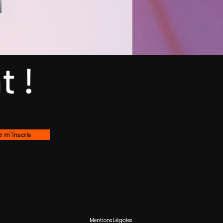
t !
e m'inscris
Mentions Légales