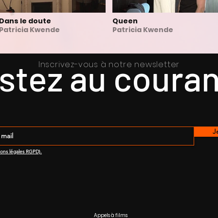
Dans le doute
Queen
Patricia Kwende
Patricia Kwende
stez au couran
Inscrivez-vous à notre newsletter
J
ions légales RGPD).
Appels à films