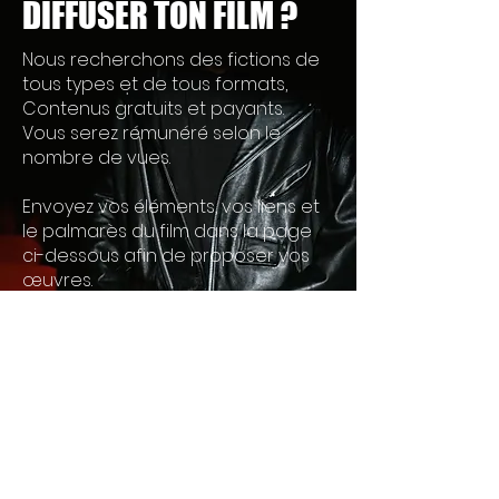
DIFFUSER TON FILM ?
Nous recherchons des fictions de
tous types et de tous formats,
Contenus gratuits et payants.
Vous serez rémunéré selon le
nombre de vues.
Envoyez vos éléments, vos liens et
le palmarès du film dans la page
ci-dessous afin de proposer vos
œuvres.
J'envoie ma présentation
Restez au courant !
Inscrivez-vous à notre